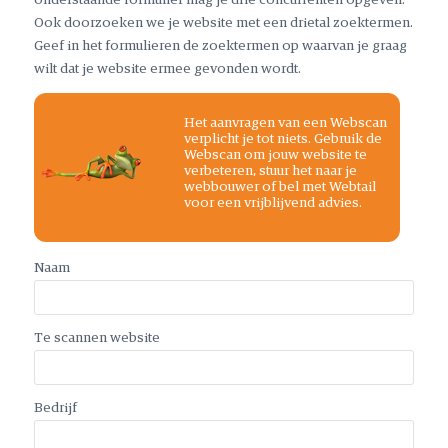
Ook doorzoeken we je website met een drietal zoektermen.
Geef in het formulieren de zoektermen op waarvan je graag
wilt dat je website ermee gevonden wordt.
Het aanvragen van een Webscan
verplicht je tot niets. Gebruik de
Webscan om jouw website te
verbeteren, stuur het naar je
webbouwer of bel met Webtail
voor een vrijblijvend advies.
Naam
*
Te scannen website
*
Bedrijf