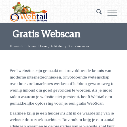
Gratis Webscan
U bevindt zich hier:
Home
/
Artikelen
/
Gratis Webscan
Veel websites zijn gemaakt met onvoldoende kennis van
moderne internettechnieken, onvoldoende wetenschap
over hoe zoekmachines werken of hebben gewoonweg te
weinig inhoud om goed gevonden te worden. Als je moet
raden waarom je website niet presteert, heeft Webtail een
gemakkelijke oplossing voor je: een gratis WebScan.
Daarmee krijg je een helder inzicht in de waardering van je
website door zoekmachines. Bovendien krijg je een aantal
adviezen waarmee je de prestaties van je website snel kunt