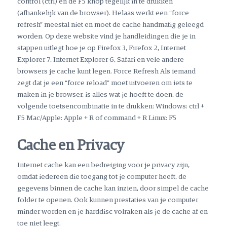
control (ctrl) en de F5 knop tegelijk in te drukken
(afhankelijk van de browser). Helaas werkt een “force
refresh” meestal niet en moet de cache handmatig geleegd
worden. Op deze website vind je handleidingen die je in
stappen uitlegt hoe je op Firefox 3, Firefox 2, Internet
Explorer 7, Internet Explorer 6, Safari en vele andere
browsers je cache kunt legen. Force Refresh Als iemand
zegt dat je een “force reload” moet uitvoeren om iets te
maken in je browser, is alles wat je hoeft te doen, de
volgende toetsencombinatie in te drukken: Windows: ctrl +
F5 Mac/Apple: Apple + R of command + R Linux: F5
Cache en Privacy
Internet cache kan een bedreiging voor je privacy zijn,
omdat iedereen die toegang tot je computer heeft, de
gegevens binnen de cache kan inzien, door simpel de cache
folder te openen. Ook kunnen prestaties van je computer
minder worden en je harddisc volraken als je de cache af en
toe niet leegt.