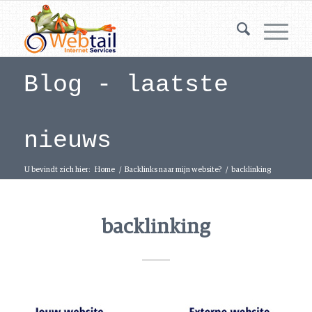
Blog - laatste
nieuws
U bevindt zich hier:
Home
/
Backlinks naar mijn website?
/
backlinking
backlinking