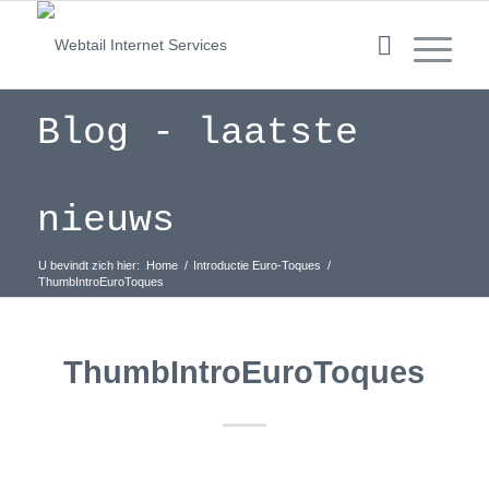
Blog - laatste
nieuws
U bevindt zich hier:
Home
/
Introductie Euro-Toques
/
ThumbIntroEuroToques
ThumbIntroEuroToques