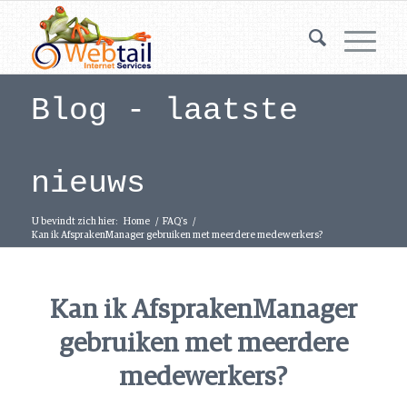
Blog - laatste
nieuws
U bevindt zich hier:
Home
/
FAQ's
/
Kan ik AfsprakenManager gebruiken met meerdere medewerkers?
Kan ik AfsprakenManager
gebruiken met meerdere
medewerkers?