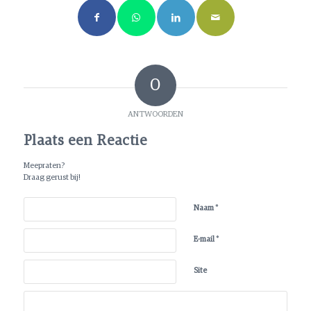
0
ANTWOORDEN
Plaats een Reactie
Meepraten?
Draag gerust bij!
*
Naam
*
E-mail
Site