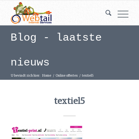
Blog - laatste
nieuws
U bevindt zich hier:
Home
/
Online offertes
/
textiel5
textiel5