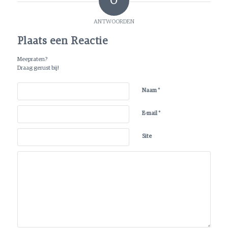
0
ANTWOORDEN
Plaats een Reactie
Meepraten?
Draag gerust bij!
*
Naam
*
E-mail
Site