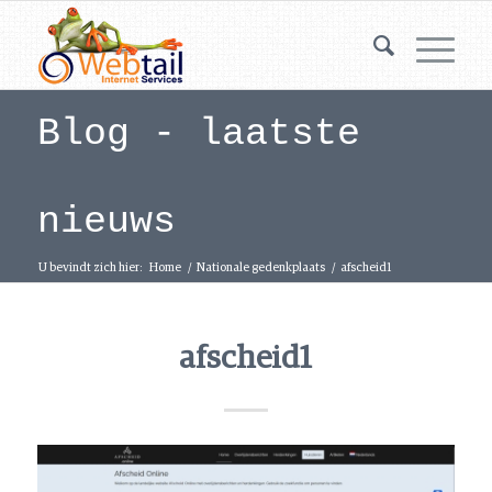
Blog - laatste
nieuws
U bevindt zich hier:
Home
/
Nationale gedenkplaats
/
afscheid1
afscheid1