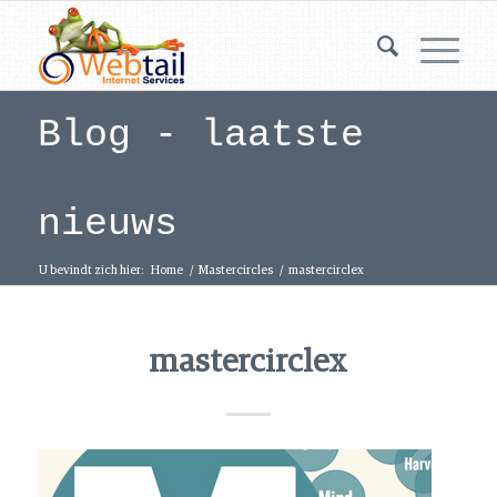
Blog - laatste
nieuws
U bevindt zich hier:
Home
/
Mastercircles
/
mastercirclex
mastercirclex