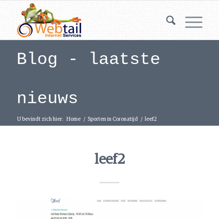
Blog - laatste
nieuws
U bevindt zich hier:
Home
/
Sporten in Coronatijd
/
leef2
leef2