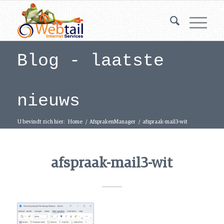
Blog - laatste
nieuws
U bevindt zich hier:
Home
/
AfsprakenManager
/
afspraak-mail3-wit
afspraak-mail3-wit