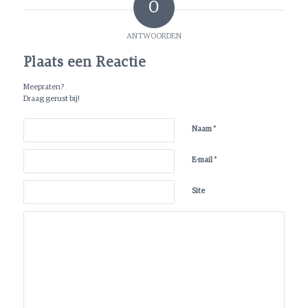
0
ANTWOORDEN
Plaats een Reactie
Meepraten?
Draag gerust bij!
*
Naam
*
E-mail
Site