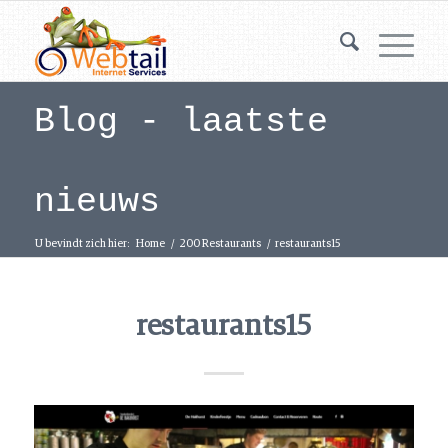
Blog - laatste
nieuws
U bevindt zich hier:
Home
/
200 Restaurants
/
restaurants15
restaurants15